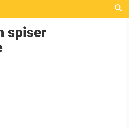
m spiser
e