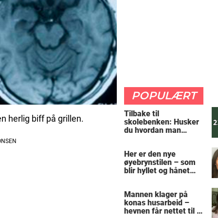
POPULÆRT
Tilbake til
herlig biff på grillen.
skolebenken: Husker
du hvordan man
regner ut oppgaven?
Her er den nye
øyebrynstilen – som
blir hyllet og hånet
over hele verden
Mannen klager på
konas husarbeid –
hevnen får nettet til å