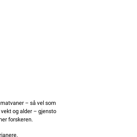
rs matvaner – så vel som
 vekt og alder – gjensto
ner forskeren.
rianere.