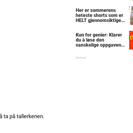
le
Her er sommerens
heteste shorts som er
HELT gjennomsiktige
– kjenner du noen
som burde slå til?
Kun for genier: Klarer
du å løse den
vanskelige oppgaven
med enkel
skolematte?
 å ta på tallerkenen.