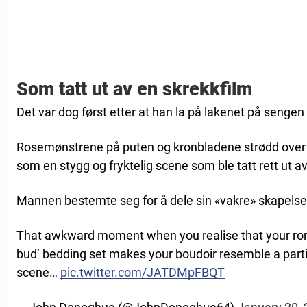
Som tatt ut av en skrekkfilm
Det var dog først etter at han la på lakenet på sengen 
Rosemønstrene på puten og kronbladene strødd over
som en stygg og fryktelig scene som ble tatt rett ut a
Mannen bestemte seg for å dele sin «vakre» skapelse
That awkward moment when you realise that your rom
bud’ bedding set makes your boudoir resemble a part
scene…
pic.twitter.com/JATDMpFBQT