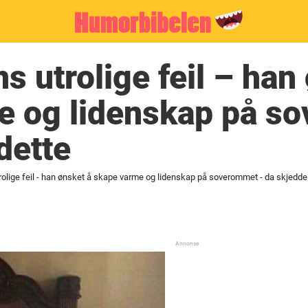
 utrolige feil – han
e og lidenskap på s
dette
lige feil - han ønsket å skape varme og lidenskap på soverommet - da skjedde