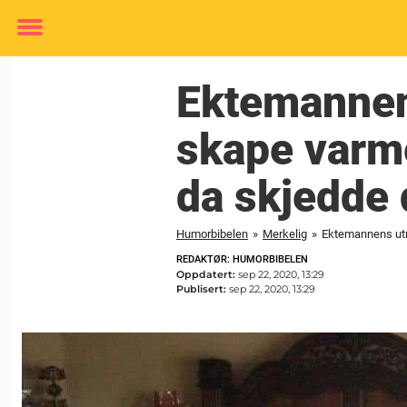
Toggle
menu
Ektemannens
skape varm
da skjedde 
Humorbibelen
»
Merkelig
»
Ektemannens utro
REDAKTØR: HUMORBIBELEN
Oppdatert:
sep 22, 2020, 13:29
Publisert:
sep 22, 2020, 13:29