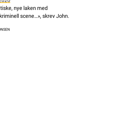
 2020
ntiske, nye laken med
 kriminell scene…», skrev John.