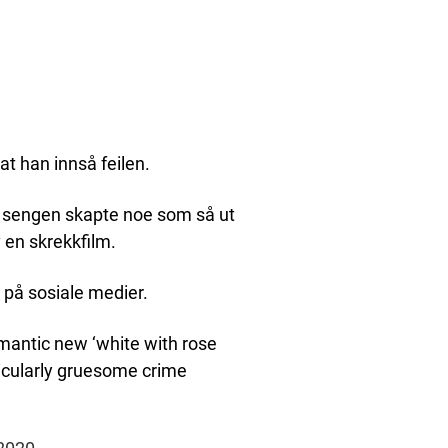
at han innså feilen.
 sengen skapte noe som så ut
v en skrekkfilm.
 på sosiale medier.
antic new ‘white with rose
icularly gruesome crime