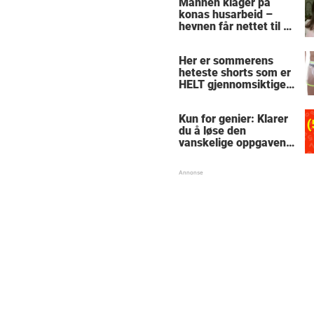
Mannen klager på
konas husarbeid –
hevnen får nettet til å
le
Her er sommerens
heteste shorts som er
HELT gjennomsiktige
– kjenner du noen
som burde slå til?
Kun for genier: Klarer
du å løse den
vanskelige oppgaven
med enkel
skolematte?