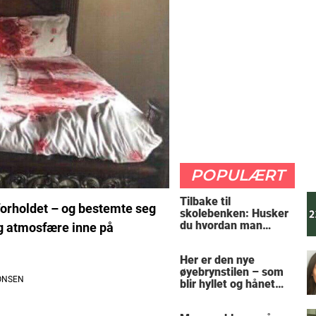
POPULÆRT
Tilbake til
i forholdet – og bestemte seg
skolebenken: Husker
du hvordan man
ig atmosfære inne på
regner ut oppgaven?
Her er den nye
øyebrynstilen – som
blir hyllet og hånet
over hele verden