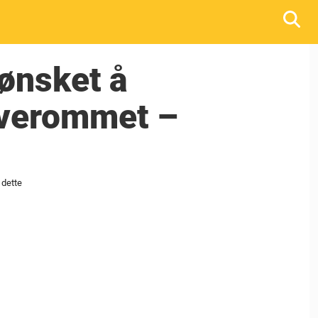
 ønsket å
overommet –
 dette