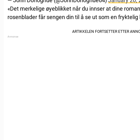
— John Donoghue (@JohnDonoghue64)
January 20,
«Det merkelige øyeblikket når du innser at dine roma
rosenblader får sengen din til å se ut som en fryktelig