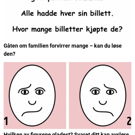
Gåten om familien forvirrer mange – kan du løse
den?
Hvilken av figurene gladest? Svaret ditt kan avsløre