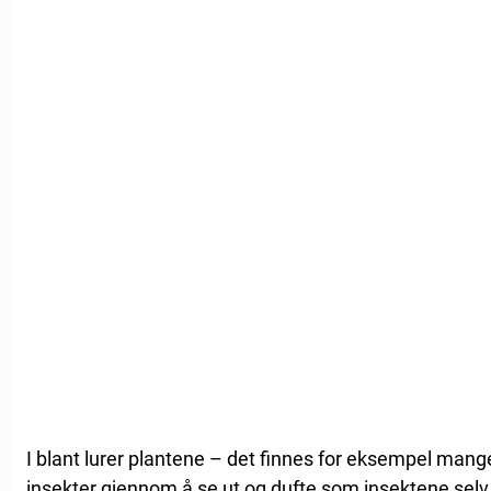
I blant lurer plantene – det finnes for eksempel mange
insekter gjennom å se ut og dufte som insektene selv