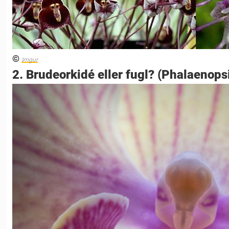
©
Imgur
2. Brudeorkidé eller fugl? (Phalaenops