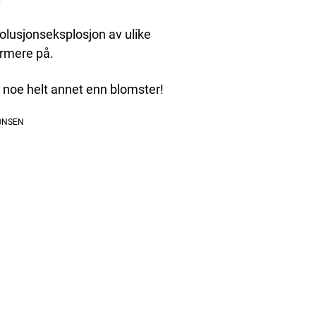
lusjonseksplosjon av ulike
ærmere på.
 noe helt annet enn blomster!