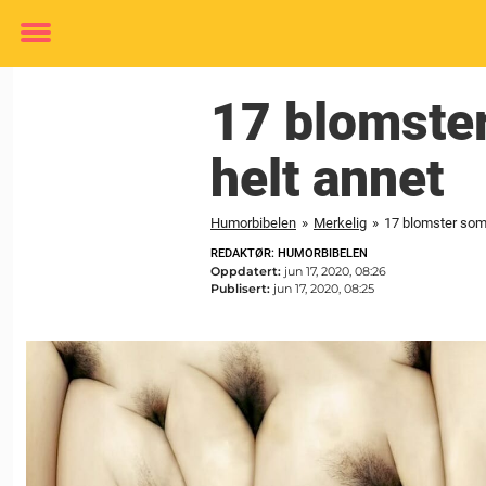
Toggle
menu
17 blomster
helt annet
Humorbibelen
»
Merkelig
»
17 blomster som 
REDAKTØR: HUMORBIBELEN
Oppdatert:
jun 17, 2020, 08:26
Publisert:
jun 17, 2020, 08:25