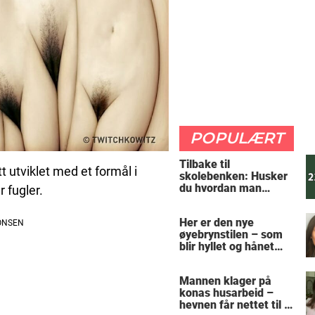
POPULÆRT
Tilbake til
t utviklet med et formål i
skolebenken: Husker
du hvordan man
r fugler.
regner ut oppgaven?
Her er den nye
øyebrynstilen – som
blir hyllet og hånet
over hele verden
Mannen klager på
konas husarbeid –
hevnen får nettet til å