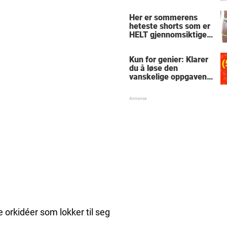
le
Her er sommerens
heteste shorts som er
HELT gjennomsiktige
– kjenner du noen
som burde slå til?
Kun for genier: Klarer
du å løse den
vanskelige oppgaven
med enkel
skolematte?
 orkidéer som lokker til seg
.