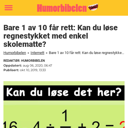
Toggle
menu
Bare 1 av 10 får rett: Kan du løse
regnestykket med enkel
skolematte?
Humorbibelen
»
Internett
»
Bare 1 av 10 får rett: Kan du løse regnestykket med enkel skolematte?
REDAKTØR: HUMORBIBELEN
Oppdatert:
aug 06, 2020, 06:47
Publisert:
okt 10, 2019, 13:33