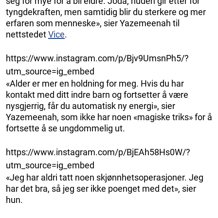
seg for mye for å bli eldre. Joda, huden gir etter for
tyngdekraften, men samtidig blir du sterkere og mer
erfaren som menneske», sier Yazemeenah til
nettstedet
Vice
.
https://www.instagram.com/p/Bjv9UmsnPh5/?
utm_source=ig_embed
«Alder er mer en holdning for meg. Hvis du har
kontakt med ditt indre barn og fortsetter å være
nysgjerrig, får du automatisk ny energi», sier
Yazemeenah, som ikke har noen «magiske triks» for å
fortsette å se ungdommelig ut.
https://www.instagram.com/p/BjEAh58Hs0W/?
utm_source=ig_embed
«Jeg har aldri tatt noen skjønnhetsoperasjoner. Jeg
har det bra, så jeg ser ikke poenget med det», sier
hun.