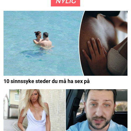
NYLIG
10 sinnssyke steder du må ha sex på