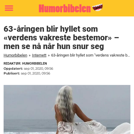
Toggle
menu
63-åringen blir hyllet som
«verdens vakreste bestemor» –
men se nå når hun snur seg
Humorbibelen
»
Internett
»
63-åringen blir hyllet som "verdens vakreste bestemor" - men se nå når hun snur seg
REDAKTØR: HUMORBIBELEN
Oppdatert:
sep 01, 2020, 09:56
Publisert:
sep 01, 2020, 09:56