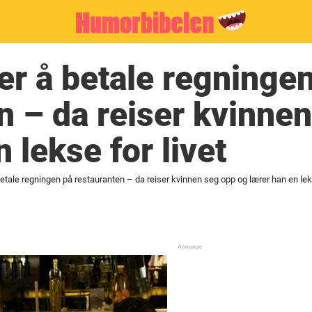
er å betale regninge
n – da reiser kvinne
 lekse for livet
etale regningen på restauranten – da reiser kvinnen seg opp og lærer han en leks