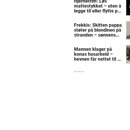
Hjernetrim: Løs
mattestykket – uten å
legge til eller flytte på
noen tall
Frekkis: Skitten pappa
støter på blondinen på
stranden – sønnens
reaksjon får den
gamle mannen til å
Mannen klager på
gråte
konas husarbeid –
hevnen får nettet til å
le