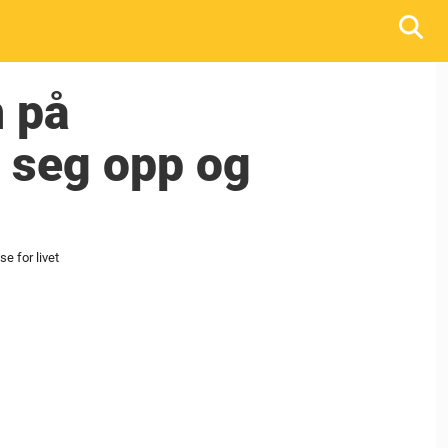
n på
n seg opp og
e for livet