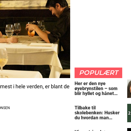
POPULÆRT
Her er den nye
est i hele verden, er blant de
øyebrynstilen – som
blir hyllet og hånet
over hele verden
Tilbake til
skolebenken: Husker
du hvordan man
regner ut oppgaven?