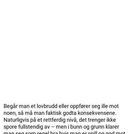
Begår man et lovbrudd eller oppfører seg ille mot
noen, så må man faktisk godta konsekvensene.
Naturligvis på et rettferdig nivå, det trenger ikke
spore fullstendig av – men i bunn og grunn klarer
man seg som regel bra hvis man er snill og god mot