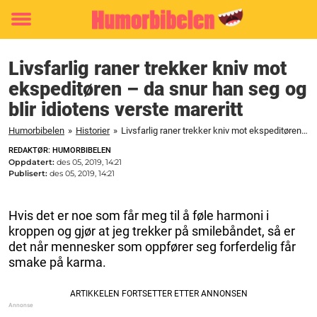
Toggle
menu
Livsfarlig raner trekker kniv mot
ekspeditøren – da snur han seg og
blir idiotens verste mareritt
Humorbibelen
»
Historier
»
Livsfarlig raner trekker kniv mot ekspeditøren – da snur han seg og blir idiotens verste mareritt
REDAKTØR: HUMORBIBELEN
Oppdatert:
des 05, 2019, 14:21
Publisert:
des 05, 2019, 14:21
Hvis det er noe som får meg til å føle harmoni i
kroppen og gjør at jeg trekker på smilebåndet, så er
det når mennesker som oppfører seg forferdelig får
smake på karma.