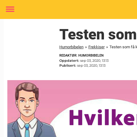
Toggle
menu
Testen som 
Humorbibelen
»
Frekkiser
»
Testen som få k
REDAKTØR: HUMORBIBELEN
Oppdatert:
sep 03, 2020, 13:13
Publisert:
sep 03, 2020, 13:13