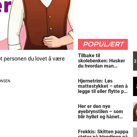
POPULÆRT
Tilbake til
mot personen du lovet å være
skolebenken: Husker
du hvordan man
regner ut oppgaven?
Hjernetrim: Løs
mattestykket – uten å
legge til eller flytte på
noen tall
Her er den nye
øyebrynstilen – som
blir hyllet og hånet
over hele verden
Frekkis: Skitten pappa
støter på blondinen på