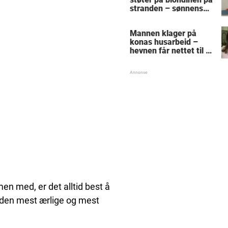
stranden – sønnens
reaksjon får den
gamle mannen til å
Mannen klager på
gråte
konas husarbeid –
hevnen får nettet til å
le
n med, er det alltid best å
r den mest ærlige og mest