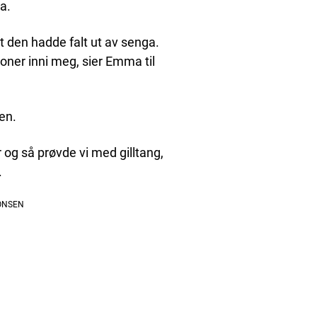
a.
at den hadde falt ut av senga.
ner inni meg, sier Emma til
en.
 og så prøvde vi med gilltang,
.