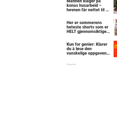
Mannen klager på
konas husarbeid –
hevnen får nettet til å
le
Her er sommerens
heteste shorts som er
HELT gjennomsiktige
– kjenner du noen
som burde slå til?
Kun for genier: Klarer
du å løse den
vanskelige oppgaven
med enkel
skolematte?