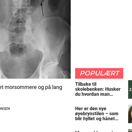
POPULÆRT
Tilbake til
ivet morsommere og på lang
skolebenken: Husker
du hvordan man
regner ut oppgaven?
Her er den nye
øyebrynstilen – som
blir hyllet og hånet
over hele verden