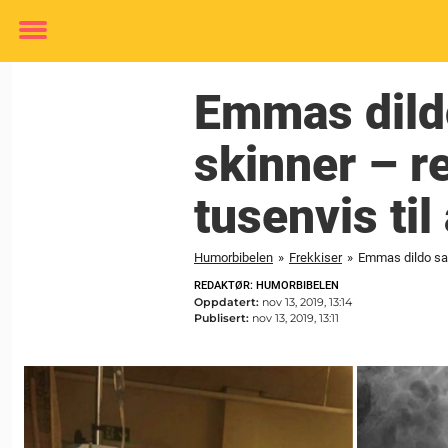
Toggle
menu
Emmas dildo
skinner – r
tusenvis til 
Humorbibelen
»
Frekkiser
»
Emmas dildo satt
REDAKTØR: HUMORBIBELEN
Oppdatert:
nov 13, 2019, 13:14
Publisert:
nov 13, 2019, 13:11