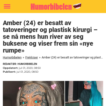
Toggle
menu
Amber (24) er besatt av
tatoveringer og plastisk kirurgi –
se nå mens hun river av seg
buksene og viser frem sin «nye
rumpe»
Humorbibelen
»
Frekkiser
»
Amber (24) er besatt av tatoveringer og plastisk kirurgi - se nå mens hun river av seg buksene og viser frem sin "nye rumpe"
REDAKTØR: HUMORBIBELEN
Oppdatert:
jul 01, 2020, 08:50
Publisert:
jul 01, 2020, 08:50