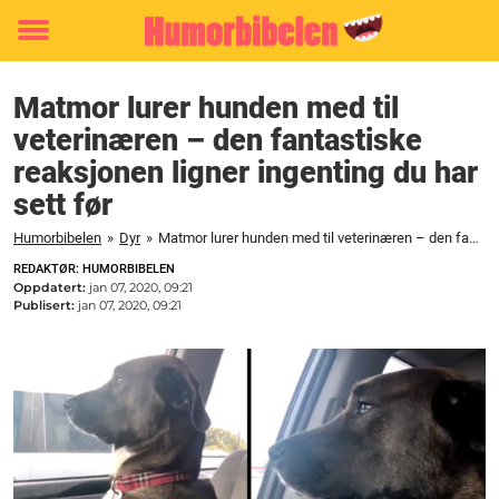
Toggle
menu
Matmor lurer hunden med til
veterinæren – den fantastiske
reaksjonen ligner ingenting du har
sett før
Humorbibelen
»
Dyr
»
Matmor lurer hunden med til veterinæren – den fantastiske reaksjonen ligner ingenting du har sett før
REDAKTØR: HUMORBIBELEN
Oppdatert:
jan 07, 2020, 09:21
Publisert:
jan 07, 2020, 09:21