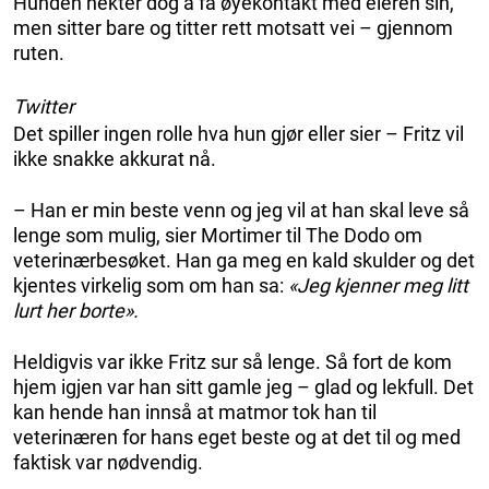
Hunden nekter dog å få øyekontakt med eieren sin,
men sitter bare og titter rett motsatt vei – gjennom
ruten.
Twitter
Det spiller ingen rolle hva hun gjør eller sier – Fritz vil
ikke snakke akkurat nå.
– Han er min beste venn og jeg vil at han skal leve så
lenge som mulig, sier Mortimer til The Dodo om
veterinærbesøket. Han ga meg en kald skulder og det
kjentes virkelig som om han sa:
«Jeg kjenner meg litt
lurt her borte».
Heldigvis var ikke Fritz sur så lenge. Så fort de kom
hjem igjen var han sitt gamle jeg – glad og lekfull. Det
kan hende han innså at matmor tok han til
veterinæren for hans eget beste og at det til og med
faktisk var nødvendig.