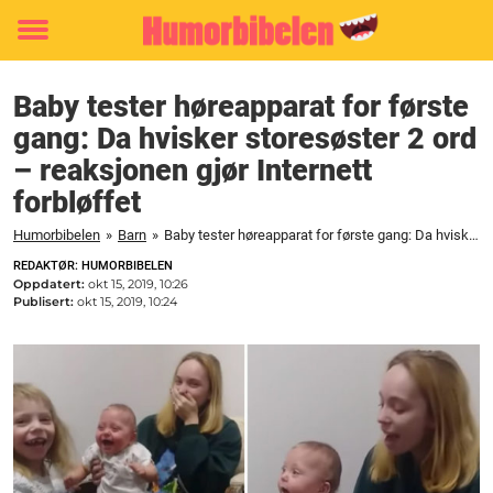
Toggle
menu
Baby tester høreapparat for første
gang: Da hvisker storesøster 2 ord
– reaksjonen gjør Internett
forbløffet
Humorbibelen
»
Barn
»
Baby tester høreapparat for første gang: Da hvisker storesøster 2 ord - reaksjonen gjør Internett forbløffet
REDAKTØR: HUMORBIBELEN
Oppdatert:
okt 15, 2019, 10:26
Publisert:
okt 15, 2019, 10:24