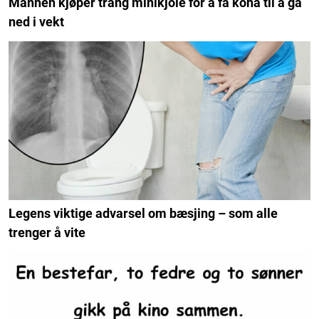
Mannen kjøper trang minikjole for å få kona til å gå
ned i vekt
Legens viktige advarsel om bæsjing – som alle
trenger å vite