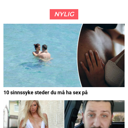
NYLIG
10 sinnssyke steder du må ha sex på