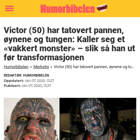
Toggle
menu
Victor (50) har tatovert pannen,
øynene og tungen: Kaller seg et
«vakkert monster» – slik så han ut
før transformasjonen
Humorbibelen
»
Merkelig
»
Victor (50) har tatovert pannen, øynene og tungen: Kaller seg et "vakkert monster" - slik så han ut før transformasjonen
REDAKTØR: HUMORBIBELEN
Oppdatert:
okt 07, 2020, 13:27
Publisert:
okt 07, 2020, 13:27