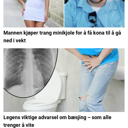
Mannen kjøper trang minikjole for å få kona til å gå
ned i vekt
Legens viktige advarsel om bæsjing – som alle
trenger å vite