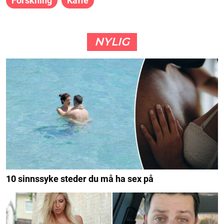
Forskning
Kaffe
NYLIG
10 sinnssyke steder du må ha sex på