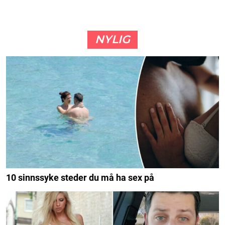
NYLIG
10 sinnssyke steder du må ha sex på