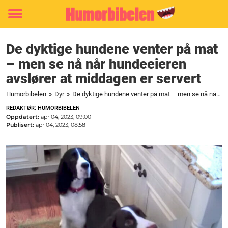
Toggle
menu
De dyktige hundene venter på mat
– men se nå når hundeeieren
avslører at middagen er servert
Humorbibelen
»
Dyr
»
De dyktige hundene venter på mat – men se nå når hundeeieren avslører at middagen er servert
REDAKTØR: HUMORBIBELEN
Oppdatert:
apr 04, 2023, 09:00
Publisert:
apr 04, 2023, 08:58