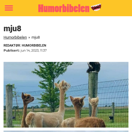
Toggle
menu
mju8
Humorbibelen
»
mju8
REDAKTØR: HUMORBIBELEN
Publisert:
jun 14, 2023, 11:37