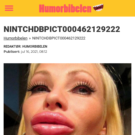
Toggle
menu
NINTCHDBPICT000462129222
Humorbibelen
»
NINTCHDBPICT000462129222
REDAKTØR: HUMORBIBELEN
Publisert:
jul 16, 2021, 08:12